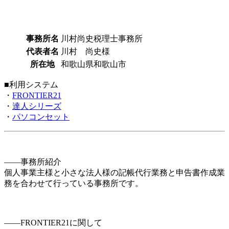
事務所名
川村尚史税理士事務所
代表者名
川村 尚史様
所在地
和歌山県和歌山市
■利用システム
・
FRONTIER21
・
達人シリーズ
・
パソコンセット
――事務所紹介
個人事業主様と小さな法人様の記帳代行業務と申告書作成業
務を合わせて行っている事務所です。
――FRONTIER21に関して