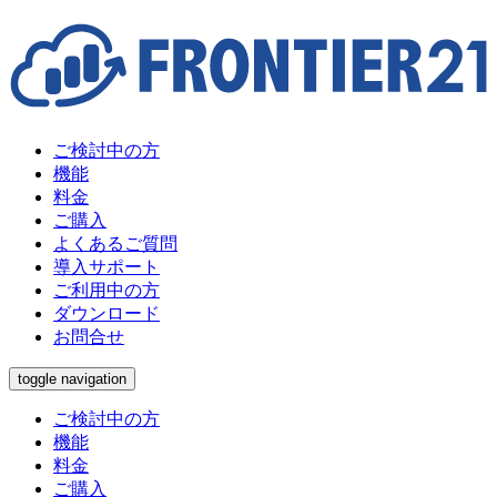
ウドスト
管理サイト
電子帳簿
ご検討中の方
機能
Web版
BCP対策
料金
ご購入
よくあるご質問
オプション機能
動作環境
導入サポート
ご利用中の方
ダウンロード
お問合せ
toggle navigation
ご検討中の方
機能
料金
ご購入