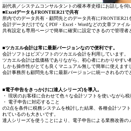
副代表／システムコンサルタントの榎本孝史様にお話しを伺
■ExcelデータもFRONTIER21で共有
所内でのデータ共有・顧問先とのデータ共有にFRONTIER2
会計データだけでなくPDF・Excel・Wordなどの文章フ
共有設定も専用ページで簡単に確実に設定できるので管理者
■ツカエル会計は常に最新バージョンなので便利です。
会計ソフトはビズソフトのツカエル会計を利用しています。
ツカエル会計は低価格でありながら、初心者にわかりやすい
しかも操作性がとても良くマニュアル無しで簡単に使えます
会計事務所も顧問先も常に最新バージョンに統一されるのでとて
■電子申告をきっかけに[達人シリーズ]を導入。
・ 現状のお客様に合わせて色々な会計ソフトを使いながら税
・ 電子申告に対応すること
の2点を条件に税務システムを検討した結果、各種会計ソフ
れているのも大きいです。
達人シリーズを使うことにより、電子申告による業務改善の