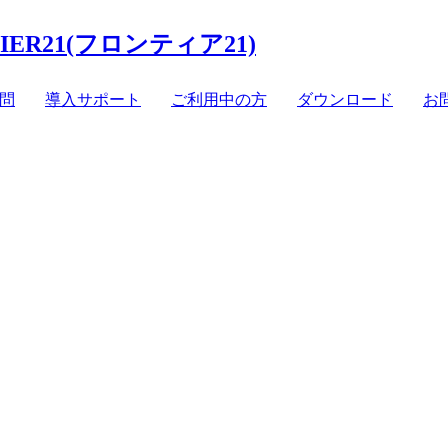
ウドスト
管理サイト
電子帳簿
問
導入サポート
ご利用中の方
ダウンロード
お
Web版
BCP対策
オプション機能
動作環境