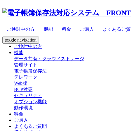
データ共有・クラ
ご検討中の方
機能
料金
ご購入
よくあるご質
レージ
toggle navigation
ご検討中の方
テレワーク
機能
データ共有・クラウドストレージ
管理サイト
セキュリティ
電子帳簿保存法
テレワーク
Web版
BCP対策
セキュリティ
オプション機能
動作環境
料金
ご購入
よくあるご質問