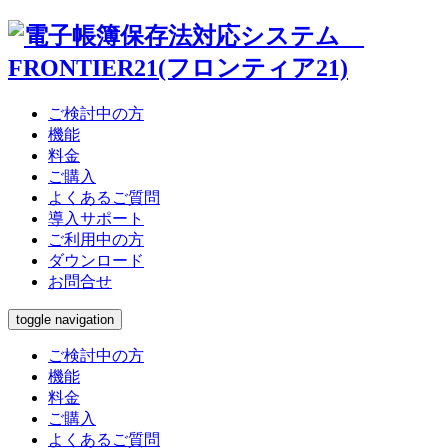
ウドスト
管理サイト
電子帳簿
ご検討中の方
機能
料金
Web版
BCP対策
ご購入
よくあるご質問
導入サポート
オプション機能
動作環境
ご利用中の方
ダウンロード
お問合せ
toggle navigation
ご検討中の方
機能
料金
ご購入
よくあるご質問