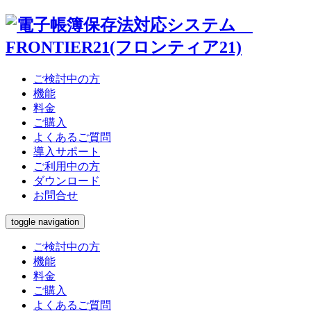
ウドスト
管理サイト
電子帳簿
ご検討中の方
機能
料金
Web版
BCP対策
ご購入
よくあるご質問
導入サポート
オプション機能
動作環境
ご利用中の方
ダウンロード
お問合せ
toggle navigation
ご検討中の方
機能
料金
ご購入
よくあるご質問