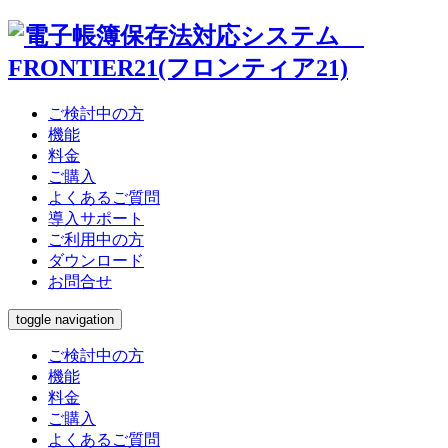
ウドスト
管理サイト
電子帳簿
ご検討中の方
機能
料金
Web版
BCP対策
ご購入
よくあるご質問
導入サポート
オプション機能
動作環境
ご利用中の方
ダウンロード
お問合せ
toggle navigation
ご検討中の方
機能
料金
ご購入
よくあるご質問