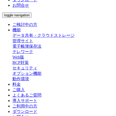
お問合せ
toggle navigation
ご検討中の方
機能
データ共有・クラウドストレージ
管理サイト
電子帳簿保存法
テレワーク
Web版
BCP対策
セキュリティ
オプション機能
動作環境
料金
ご購入
よくあるご質問
導入サポート
ご利用中の方
ダウンロード