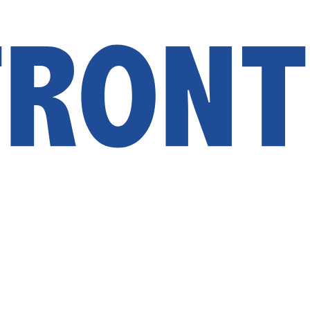
ウドスト
管理サイト
電子帳簿
Web版
BCP対策
オプション機能
動作環境