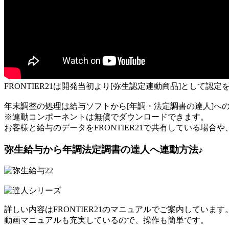
FRONTIER21は開発当初より[弥生認定連動商品]として
年末調整の処理は給与ソフトから[年調・法定調書の達人]へ
※連動コンポーネントは無償でダウンロードできます。
お客様と給与のデータをFRONTIER21で共有している場
弥生給与から年調法定調書の達人へ連動方法♪
詳しい内容はFRONTIER21のマニュアルでご案内しています
動画マニュアルも充実しているので、操作も簡単です。